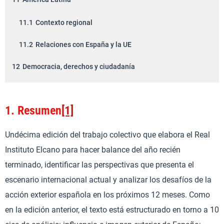
11.1
Contexto regional
11.2
Relaciones con España y la UE
12
Democracia, derechos y ciudadanía
12.1
Calidad democrática y Estado de derecho
1.
Resumen
[1]
12.2
España y los Derechos Humanos
12.3
Migraciones y fronteras
Undécima edición del trabajo colectivo que elabora el Real
Instituto Elcano para hacer balance del año recién
12.4
Igualdad de género en la acción exterior española
terminado, identificar las perspectivas que presenta el
13
Conclusiones
escenario internacional actual y analizar los desafíos de la
acción exterior española en los próximos 12 meses. Como
en la edición anterior, el texto está estructurado en torno a 10