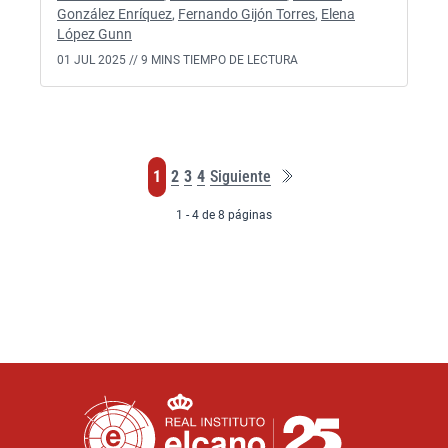
González Enríquez
,
Fernando Gijón Torres
,
Elena
López Gunn
01 JUL 2025 //
9 MINS TIEMPO DE LECTURA
Ú
P
P
P
P
1
2
3
4
Siguiente
l
á
á
á
á
t
g
g
g
g
1 - 4 de 8 páginas
i
i
i
i
m
i
n
n
n
a
n
a
a
a
p
a
á
g
i
n
a