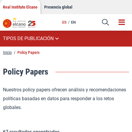
Saltar
Real Instituto Elcano
Presencia global
al
contenido
ES
EN
TIPOS DE PUBLICACIÓN
Inicio
/
Policy Papers
Policy Papers
Nuestros policy papers ofrecen análisis y recomendaciones
políticas basadas en datos para responder a los retos
globales.
67
resultados encontrados