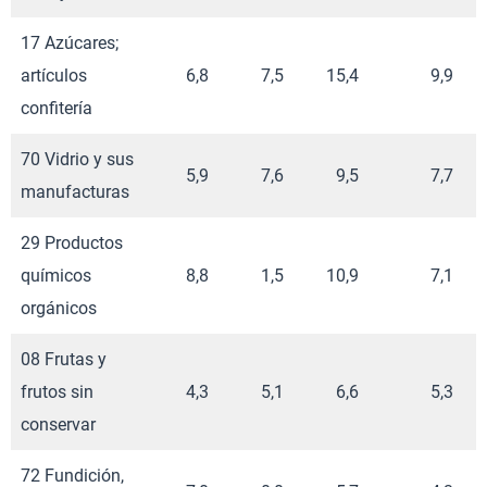
17 Azúcares;
artículos
6,8
7,5
15,4
9,9
confitería
70 Vidrio y sus
5,9
7,6
9,5
7,7
manufacturas
29 Productos
químicos
8,8
1,5
10,9
7,1
orgánicos
08 Frutas y
frutos sin
4,3
5,1
6,6
5,3
conservar
72 Fundición,