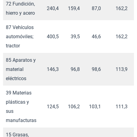
72 Fundición,
240,4
159,4
87,0
162,2
hierro y acero
87 Vehículos
automóviles;
400,5
39,5
46,6
162,2
tractor
85 Aparatos y
material
146,3
96,8
98,6
113,9
eléctricos
39 Materias
plásticas y
124,5
106,2
103,1
111,3
sus
manufacturas
15 Grasas,