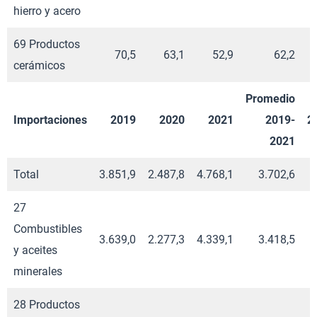
hierro y acero
69 Productos
70,5
63,1
52,9
62,2
cerámicos
Promedio
Importaciones
2019
2020
2021
2019-
2
2021
Total
3.851,9
2.487,8
4.768,1
3.702,6
1
27
Combustibles
3.639,0
2.277,3
4.339,1
3.418,5
y aceites
minerales
28 Productos