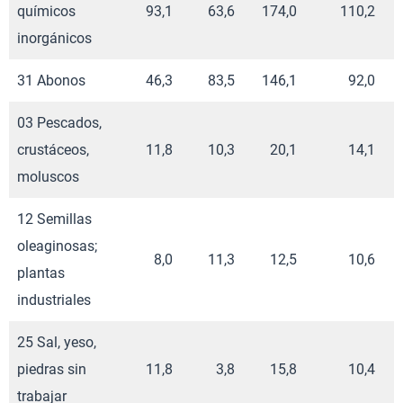
químicos
93,1
63,6
174,0
110,2
inorgánicos
31 Abonos
46,3
83,5
146,1
92,0
03 Pescados,
crustáceos,
11,8
10,3
20,1
14,1
moluscos
12 Semillas
oleaginosas;
8,0
11,3
12,5
10,6
plantas
industriales
25 Sal, yeso,
piedras sin
11,8
3,8
15,8
10,4
trabajar