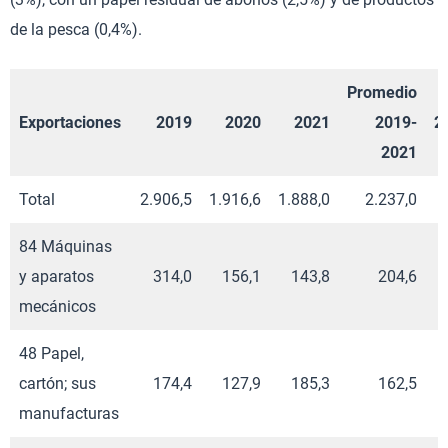
de la pesca (0,4%).
Promedio
Exportaciones
2019
2020
2021
2019-
2
2021
Total
2.906,5
1.916,6
1.888,0
2.237,0
1
84 Máquinas
y aparatos
314,0
156,1
143,8
204,6
mecánicos
48 Papel,
cartón; sus
174,4
127,9
185,3
162,5
manufacturas