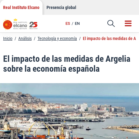
LinkedIn
Saltar
Real Instituto Elcano
Presencia global
al
Email
contenido
ES
EN
Enlace
Inicio
/
Análisis
/
Tecnología y economía
/
El impacto de las medidas de Ar
El impacto de las medidas de Argelia
sobre la economía española