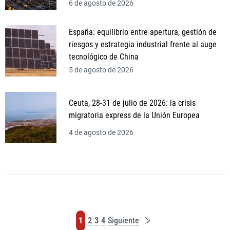
6 de agosto de 2026
España: equilibrio entre apertura, gestión de
riesgos y estrategia industrial frente al auge
tecnológico de China
5 de agosto de 2026
Ceuta, 28-31 de julio de 2026: la crisis
migratoria express de la Unión Europea
4 de agosto de 2026
Última
Página
Página
Página
Página
1
2
3
4
Siguiente
página