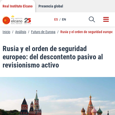
LinkedIn
Saltar
Real Instituto Elcano
Presencia global
al
Email
contenido
ES
EN
Enlace
Inicio
/
Análisis
/
Futuro de Europa
/
Rusia y el orden de seguridad europeo:
Rusia y el orden de seguridad
europeo: del descontento pasivo al
revisionismo activo