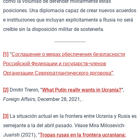
como la voluntad de defender militarmente estas
posiciones. Una diplomacia capaz de crear nuevos acuerdos
e instituciones que incluyan explícitamente a Rusia no será
creíble sin la disposición militar de sostenerla.
[1]
“
Соглашение о мерах обеспечения безопасности
Российской Федерации и государств-членов
Организации Североатлантического договора”
.
[2]
Dmitri Trenin, “
What Putin really wants in Ucrania?
”,
Foreign Affairs
, December 28, 2021, .
[3]
La situación actual en la frontera entre Ucrania y Rusia es
semejante a la del abril pasado. Véase Mira Milosevich-
Juaristi (2021), “
Tropas rusas en la frontera ucraniana: