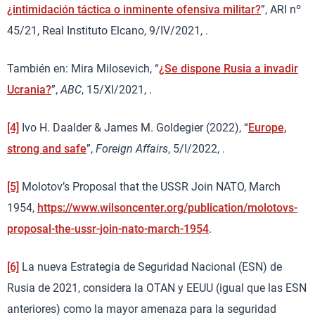
¿intimidación táctica o inminente ofensiva militar?
”, ARI nº
45/21, Real Instituto Elcano, 9/IV/2021, .
También en: Mira Milosevich, “
¿Se dispone Rusia a invadir
Ucrania?
”,
ABC
, 15/XI/2021, .
[4]
Ivo H. Daalder & James M. Goldegier (2022), “
Europe,
strong and safe
”,
Foreign Affairs
, 5/I/2022, .
[5]
Molotov’s Proposal that the USSR Join NATO, March
1954,
https://www.wilsoncenter.org/publication/molotovs-
proposal-the-ussr-join-nato-march-1954
.
[6]
La nueva Estrategia de Seguridad Nacional (ESN) de
Rusia de 2021, considera la OTAN y EEUU (igual que las ESN
anteriores) como la mayor amenaza para la seguridad