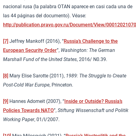
nacional rusa (la palabra OTAN aparece en casi cada una de
las 44 páginas del documento). Véase:
http://publication.pravo.gov.ru/Document/View/0001202107
[7]
Jeffrey Mankoff (2016), “
Russia’s Challenge to the
European Security Order
”,
Washington: The German
Marshall Fund of the United States
, 2016/ N0.39.
[8]
Mary Elise Sarotte (2011),
1989: The Struggle to Create
Post-Cold War Europe
, Princeton.
[9]
Hannes Adomeit (2007), “
Inside or Outside? Russia’s
Policies Towards NATO
”,
Stiftung Wissenschaft und Politik
Working Paper
, 01/I/2007.
[10]
Mira Milosevich (2021), “
Russia’s Westpolitik and the