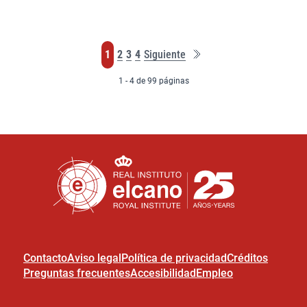
Última
Página
Página
Página
Página
1
2
3
4
Siguiente
página
1 - 4 de 99 páginas
Contacto
Aviso legal
Política de privacidad
Créditos
Preguntas frecuentes
Accesibilidad
Empleo