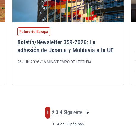
Futuro de Europa
Boletín/Newsletter 359-2026: La
adhesión de Ucrania y Moldavia a la UE
26 JUN 2026 //
6 MINS TIEMPO DE LECTURA
Última
Página
Página
Página
Página
1
2
3
4
Siguiente
página
1 - 4 de 56 páginas