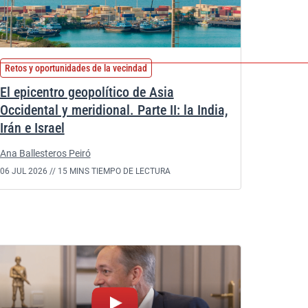
Retos y oportunidades de la vecindad
El epicentro geopolítico de Asia
Occidental y meridional. Parte II: la India,
Irán e Israel
Ana Ballesteros Peiró
06 JUL 2026 //
15 MINS TIEMPO DE LECTURA