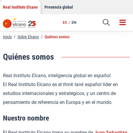
Saltar
Real Instituto Elcano
Presencia global
al
contenido
ES
EN
Inicio
/
Sobre Elcano
/
Quiénes somos
Quiénes somos
Real Instituto Elcano, inteligencia global en español.
El Real Instituto Elcano es el
think tank
español líder en
estudios internacionales y estratégicos, y un centro de
pensamiento de referencia en Europa y en el mundo.
Nuestro nombre
El Real Instituto Elcano toma su nombre de
Juan Sebastián