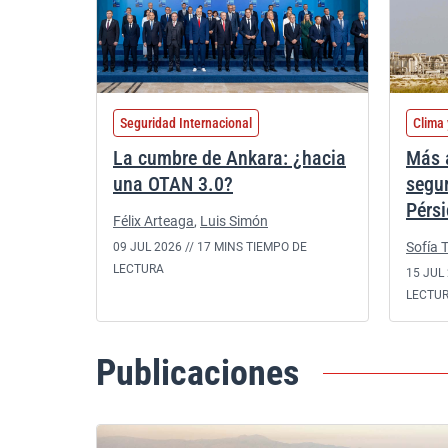
Seguridad Internacional
Clima 
La cumbre de Ankara: ¿hacia
Más a
una OTAN 3.0?
segur
Pérs
Félix Arteaga
,
Luis Simón
Sofía T
09 JUL 2026 //
17 MINS TIEMPO DE
LECTURA
15 JUL 
LECTU
Publicaciones