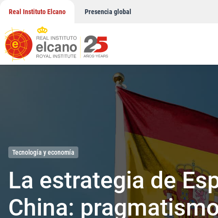
Saltar
Real Instituto Elcano
Presencia global
al
contenido
Real Instituto Elc
Tecnología y economía
La estrategia de Es
China: pragmatism