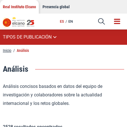
Saltar
Real Instituto Elcano
Presencia global
al
contenido
ES
EN
TIPOS DE PUBLICACIÓN
Inicio
/
Análisis
Análisis
Análisis concisos basados en datos del equipo de
investigación y colaboradores sobre la actualidad
internacional y los retos globales.
2528
resultados encontrados