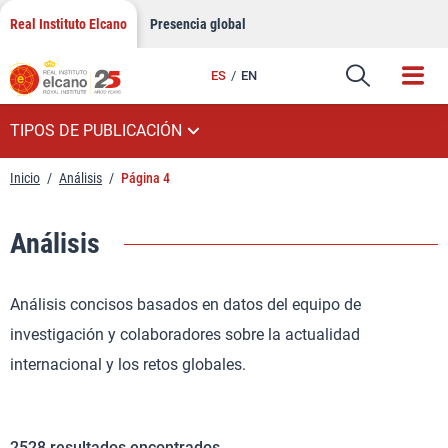
Saltar
Real Instituto Elcano
Presencia global
al
contenido
ES
EN
TIPOS DE PUBLICACIÓN
Inicio
/
Análisis
/
Página 4
Análisis
Análisis concisos basados en datos del equipo de
investigación y colaboradores sobre la actualidad
internacional y los retos globales.
2528
resultados encontrados