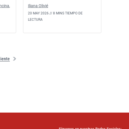
ncina
,
Iliana Olivié
20 MAY 2026 //
8 MINS TIEMPO DE
LECTURA
Ú
iente
l
t
i
m
a
p
á
g
i
n
a
Síguenos en nuestras Redes Sociales: