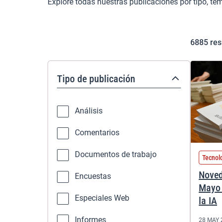
Explore todas nuestras publicaciones por tipo, te
6885
res
Tipo de publicación
Análisis
Comentarios
Documentos de trabajo
Tecnol
Noved
Encuestas
Mayo 
Especiales Web
la IA
Informes
28 MAY 