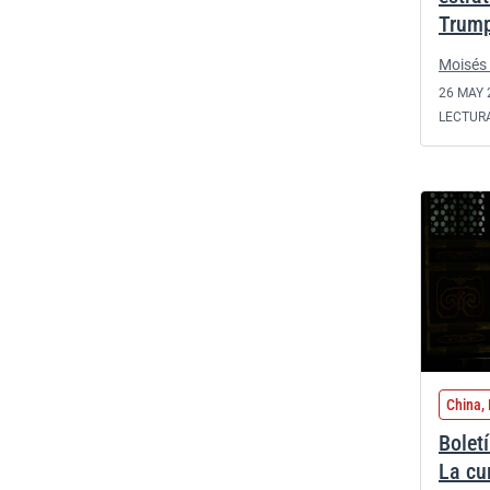
Trump
Moisés 
26 MAY 
LECTUR
China,
Bolet
La cu