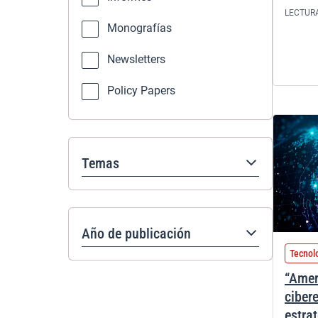
LECTUR
Monografías
Newsletters
Policy Papers
Temas
Año de publicación
Tecnol
“Ameri
ciber
estra