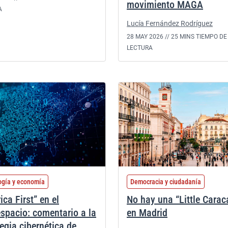
movimiento MAGA
A
Lucía Fernández Rodríguez
28 MAY 2026 //
25 MINS TIEMPO DE
LECTURA
ogía y economía
Democracia y ciudadanía
ca First” en el
No hay una “Little Carac
espacio: comentario a la
en Madrid
tegia cibernética de