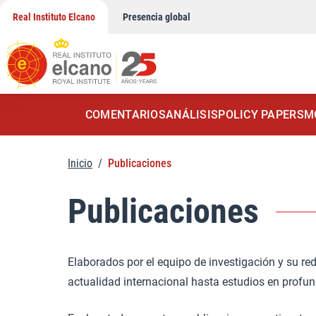
Saltar
Real Instituto Elcano
Presencia global
al
contenido
COMENTARIOS
ANÁLISIS
POLICY PAPERS
M
Inicio
/
Publicaciones
Publicaciones
Elaborados por el equipo de investigación y su red
actualidad internacional hasta estudios en profu