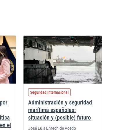
Seguridad Internacional
 por
Administración y seguridad
marítima españolas:
ítica
situación y (posible) futuro
en el
José Luis Enrech de Acedo