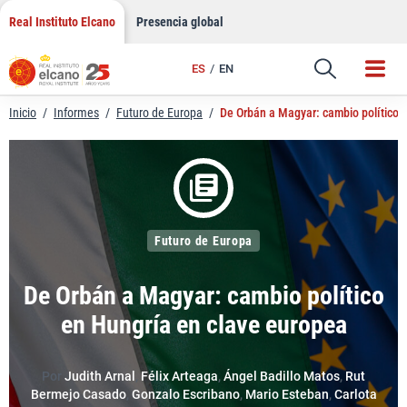
LinkedIn
Saltar
Real Instituto Elcano
Presencia global
al
Email
contenido
ES
EN
Enlace
Inicio
/
Informes
/
Futuro de Europa
/
De Orbán a Magyar: cambio político 
Futuro de Europa
De Orbán a Magyar: cambio político
en Hungría en clave europea
Por
Judith Arnal
,
Félix Arteaga
,
Ángel Badillo Matos
,
Rut
Bermejo Casado
,
Gonzalo Escribano
,
Mario Esteban
,
Carlota