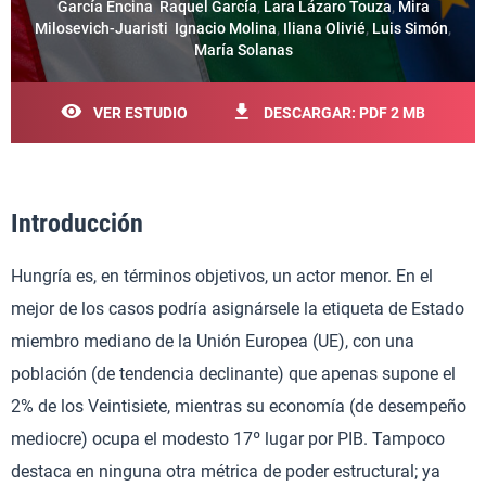
García Encina
,
Raquel García
,
Lara Lázaro Touza
,
Mira
Milosevich-Juaristi
,
Ignacio Molina
,
Iliana Olivié
,
Luis Simón
,
María Solanas
VER ESTUDIO
DESCARGAR: PDF 2 MB
Introducción
Hungría es, en términos objetivos, un actor menor. En el
mejor de los casos podría asignársele la etiqueta de Estado
miembro mediano de la Unión Europea (UE), con una
población (de tendencia declinante) que apenas supone el
2% de los Veintisiete, mientras su economía (de desempeño
mediocre) ocupa el modesto 17º lugar por PIB. Tampoco
destaca en ninguna otra métrica de poder estructural; ya