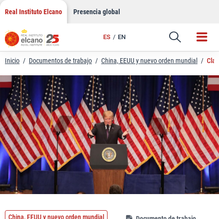
LinkedIn
Saltar
Real Instituto Elcano
Presencia global
al
Email
contenido
ES
EN
Enlace
Inicio
/
Documentos de trabajo
/
China, EEUU y nuevo orden mundial
/
Clav
China, EEUU y nuevo orden mundial
Documento de trabajo