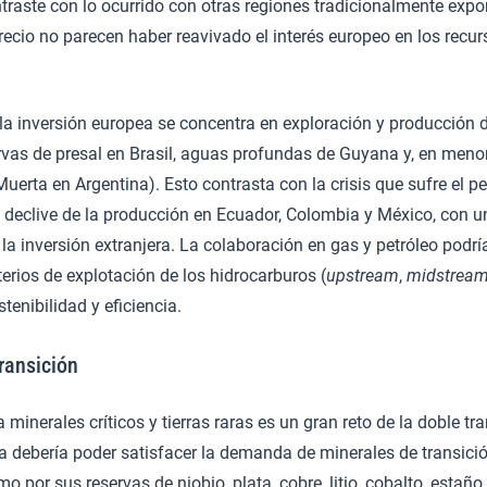
traste con lo ocurrido con otras regiones tradicionalmente export
precio no parecen haber reavivado el interés europeo en los recur
la inversión europea se concentra en exploración y producción 
rvas de presal en Brasil, aguas profundas de Guyana y, en meno
uerta en Argentina). Esto contrasta con la crisis que sufre el p
o declive de la producción en Ecuador, Colombia y México, con u
la inversión extranjera. La colaboración en gas y petróleo podría
terios de explotación de los hidrocarburos (
upstream
,
midstrea
tenibilidad y eficiencia.
ransición
 minerales críticos y tierras raras es un gran reto de la doble tr
na debería poder satisfacer la demanda de minerales de transició
 por sus reservas de niobio, plata, cobre, litio, cobalto, estaño