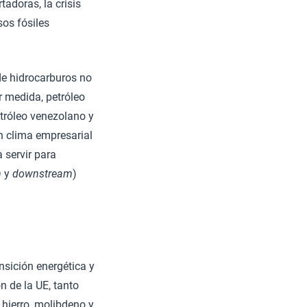
adoras, la crisis
sos fósiles
de hidrocarburos no
r medida, petróleo
etróleo venezolano y
n clima empresarial
 servir para
m
y
downstream
)
ansición energética y
n de la UE, tanto
, hierro, molibdeno y