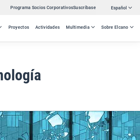
Programa Socios Corporativos
Suscríbase
Twitter
Español
LinkedIn
ES
EN
Proyectos
Actividades
Multimedia
Sobre Elcano
Email
Enlace
COMPARTIR ANÁLISIS
nología