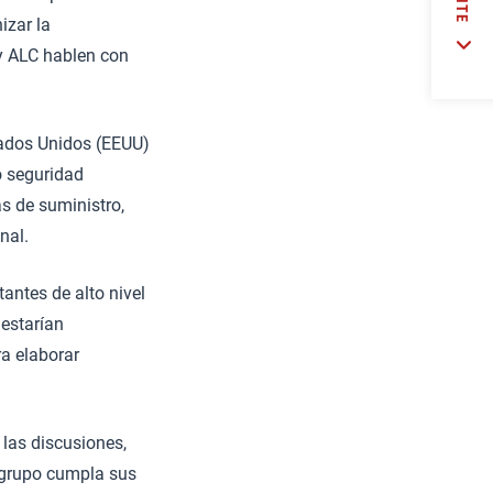
izar la
 y ALC hablen con
stados Unidos (EEUU)
o seguridad
as de suministro,
nal.
antes de alto nivel
 estarían
a elaborar
 las discusiones,
l grupo cumpla sus