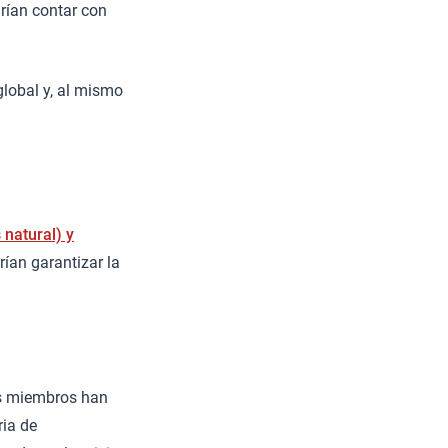
drían contar con
global y, al mismo
 natural) y
rían garantizar la
dos miembros han
ria de