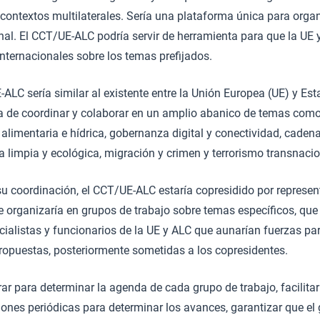
contextos multilaterales. Sería una plataforma única para organ
nal. El CCT/UE-ALC podría servir de herramienta para que la UE
internacionales sobre los temas prefijados.
E-ALC sería similar al existente entre la Unión Europea (UE) y E
ata de coordinar y colaborar en un amplio abanico de temas com
 alimentaria e hídrica, gobernanza digital y conectividad, caden
a limpia y ecológica, migración y crimen y terrorismo transnacio
su coordinación, el CCT/UE-ALC estaría copresidido por represent
se organizaría en grupos de trabajo sobre temas específicos, que
alistas y funcionarios de la UE y ALC que aunarían fuerzas par
opuestas, posteriormente sometidas a los copresidentes.
ar para determinar la agenda de cada grupo de trabajo, facilitar
iones periódicas para determinar los avances, garantizar que e