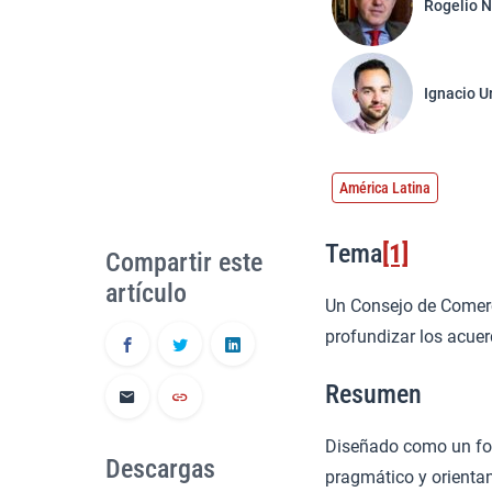
Rogelio N
Ignacio U
América Latina
Tema
[1]
Compartir este
artículo
Un Consejo de Comerc
profundizar los acuer
Resumen
Diseñado como un foro
Descargas
pragmático y orientan