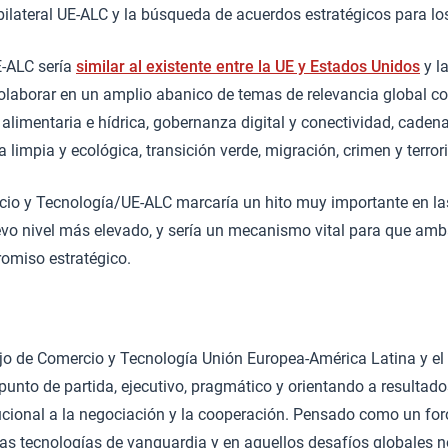
 bilateral UE-ALC y la búsqueda de acuerdos estratégicos para lo
E-ALC sería
similar al existente entre la UE y Estados Unidos
y la
 colaborar en un amplio abanico de temas de relevancia global 
 alimentaria e hídrica, gobernanza digital y conectividad, caden
a limpia y ecológica, transición verde, migración, crimen y terro
io y Tecnología/UE-ALC marcaría un hito muy importante en la
uevo nivel más elevado, y sería un mecanismo vital para que am
omiso estratégico.
jo de Comercio y Tecnología Unión Europea-América Latina y el
punto de partida, ejecutivo, pragmático y orientando a resultado
ucional a la negociación y la cooperación. Pensado como un foro 
n las tecnologías de vanguardia y en aquellos desafíos globales 