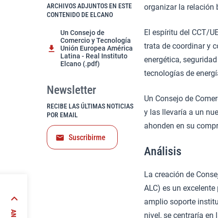
ARCHIVOS ADJUNTOS EN ESTE
organizar la relación
CONTENIDO DE ELCANO
El espíritu del CCT/U
Un Consejo de
Comercio y Tecnología
trata de coordinar y
Unión Europea América
Latina - Real Instituto
energética, seguridad
Elcano (.pdf)
tecnologías de energí
Newsletter
Un Consejo de Comerc
RECIBE LAS ÚLTIMAS NOTICIAS
y las llevaría a un n
POR EMAIL
ahonden en su compr
Suscribirme
Análisis
La creación de Conse
ALC) es un excelente 
añolas
amplio soporte instit
a
nivel, se centraría e
los