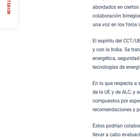
ANTERIOR
abordados en ciertos 
colaboración birregio
//
una voz en los foros 
El espíritu del CCT/U
y con la India. Se tr
energética, seguridad
tecnologías de energí
En lo que respecta a 
de la UE y de ALC, y 
compuestos por especi
recomendaciones y pr
Éstos podrían colabor
llevar a cabo evaluac