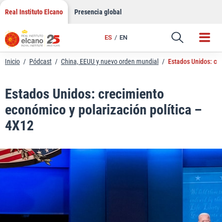
LinkedIn
Saltar
Real Instituto Elcano
Presencia global
al
Email
contenido
ES
EN
Enlace
Inicio
/
Pódcast
/
China, EEUU y nuevo orden mundial
/
Estados Unidos: cre
Estados Unidos: crecimiento
económico y polarización política –
4X12