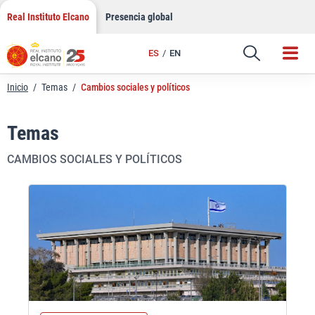
Saltar
Real Instituto Elcano
Presencia global
al
contenido
ES
EN
Inicio
/
Temas
/
Cambios sociales y políticos
Temas
CAMBIOS SOCIALES Y POLÍTICOS