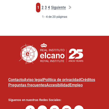
Última
Página
Página
Página
Página
1
2
3
4
Siguiente
página
1 - 4 de 20 páginas
Contacto
Aviso legal
Política de privacidad
Créditos
Preguntas frecuentes
Accesibilidad
Empleo
Síguenos en nuestras Redes Sociales: