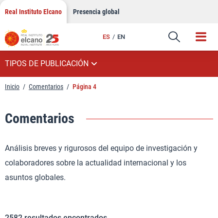
Saltar
Real Instituto Elcano
Presencia global
al
contenido
ES
EN
TIPOS DE PUBLICACIÓN
Inicio
/
Comentarios
/
Página 4
Comentarios
Análisis breves y rigurosos del equipo de investigación y
colaboradores sobre la actualidad internacional y los
asuntos globales.
2582
resultados encontrados