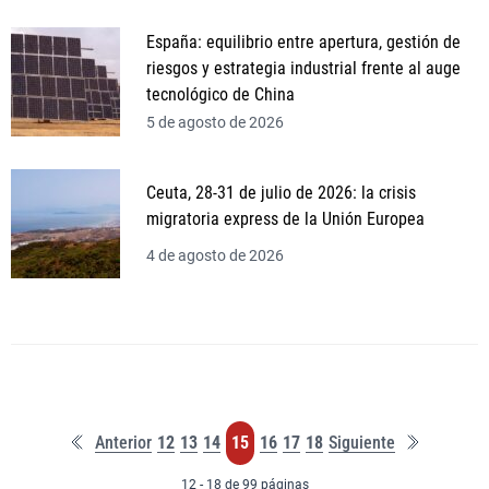
España: equilibrio entre apertura, gestión de
riesgos y estrategia industrial frente al auge
tecnológico de China
5 de agosto de 2026
Ceuta, 28-31 de julio de 2026: la crisis
migratoria express de la Unión Europea
4 de agosto de 2026
Primera
Última
Página
Página
Página
Página
Página
Página
Página
Anterior
12
13
14
15
16
17
18
Siguiente
página
página
12 - 18 de 99 páginas