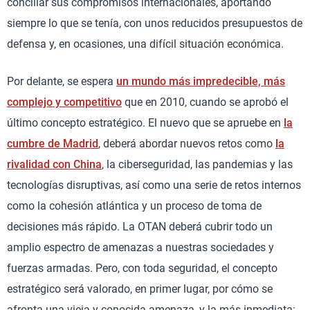
conciliar sus compromisos internacionales, aportando
siempre lo que se tenía, con unos reducidos presupuestos de
defensa y, en ocasiones, una difícil situación económica.
Por delante, se espera
un mundo más impredecible, más
complejo y competitivo
que en 2010, cuando se aprobó el
último concepto estratégico. El nuevo que se apruebe en
la
cumbre de Madrid
, deberá abordar nuevos retos como
la
rivalidad con China
, la ciberseguridad, las pandemias y las
tecnologías disruptivas, así como una serie de retos internos
como la cohesión atlántica y un proceso de toma de
decisiones más rápido. La OTAN deberá cubrir todo un
amplio espectro de amenazas a nuestras sociedades y
fuerzas armadas. Pero, con toda seguridad, el concepto
estratégico será valorado, en primer lugar, por cómo se
afronta una vieja y conocida amenaza, y la más inmediata: