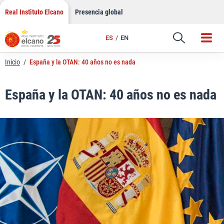
LinkedIn
Saltar
Real Instituto Elcano
Presencia global
al
Email
contenido
ES
EN
Enlace
Inicio
/
España y la OTAN: 40 años no es nada
España y la OTAN: 40 años no es nada