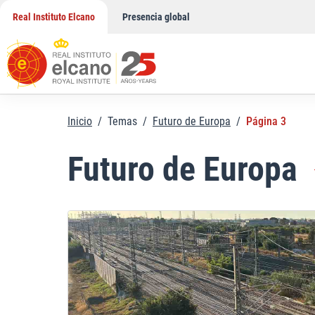
Saltar
Real Instituto Elcano
Presencia global
al
contenido
Inicio
/
Temas
/
Futuro de Europa
/
Página 3
Futuro de Europa