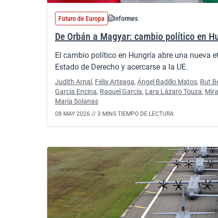
Futuro de Europa
Informes
De Orbán a Magyar: cambio político en Hu
El cambio político en Hungría abre una nueva e
Estado de Derecho y acercarse a la UE.
Judith Arnal
,
Félix Arteaga
,
Ángel Badillo Matos
,
Rut B
García Encina
,
Raquel García
,
Lara Lázaro Touza
,
Mira
María Solanas
08 MAY 2026 //
3 MINS TIEMPO DE LECTURA