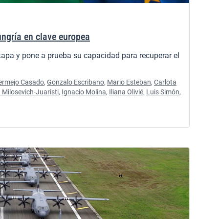
ngría en clave europea
tapa y pone a prueba su capacidad para recuperar el
ermejo Casado
,
Gonzalo Escribano
,
Mario Esteban
,
Carlota
 Milosevich-Juaristi
,
Ignacio Molina
,
Iliana Olivié
,
Luis Simón
,