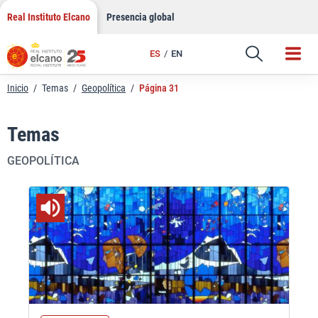
Saltar
Real Instituto Elcano
Presencia global
al
contenido
ES
EN
Inicio
/
Temas
/
Geopolítica
/
Página 31
Temas
GEOPOLÍTICA