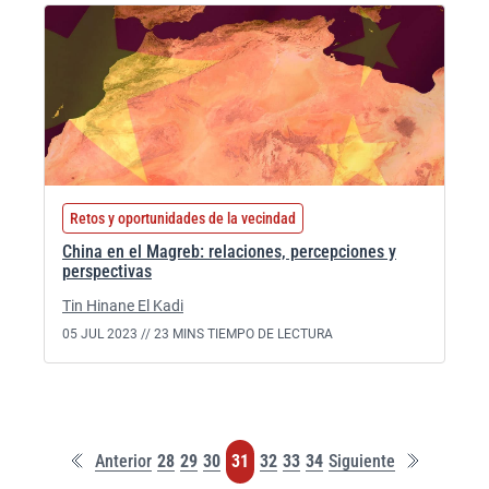
Retos y oportunidades de la vecindad
China en el Magreb: relaciones, percepciones y
perspectivas
Tin Hinane El Kadi
05 JUL 2023 //
23 MINS TIEMPO DE LECTURA
Primera
Última
Página
Página
Página
Página
Página
Página
Página
Anterior
28
29
30
31
32
33
34
Siguiente
página
página