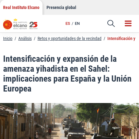
LinkedIn
Saltar
Real Instituto Elcano
Presencia global
al
Email
contenido
ES
EN
Enlace
Inicio
/
Análisis
/
Retos y oportunidades de la vecindad
/
Intensificación y 
Intensificación y expansión de la
amenaza yihadista en el Sahel:
implicaciones para España y la Unión
Europea