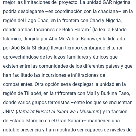
mejor las limitaciones del proyecto. La unidad GAR nigerina
podría desplegarse –en coordinación con la chadiana– en la
región del Lago Chad, en la frontera con Chad y Nigeria,
7
donde ambas facciones de Boko Haram
(la leal a Estado
Islámico, dirigida por Abū Muṣ’ab al-Banāwī, y la liderada
por Abū Bakr Shekau) llevan tiempo sembrando el terror
aprovechándose de los lazos familiares y étnicos que
existen entre las comunidades de los diferentes países y que
han facilitado las incursiones e infiltraciones de
combatientes. Otra opción sería desplegar la unidad en la
región de Tillabéri, en la trifrontera con Malí y Burkina Faso,
donde varios grupos terroristas –entre los que se encuentran
JNIM (
Jamā’at Nuṣrat al-Islām wa-l-Muslimīn
) y la facción
de Estado Islámico en el Gran Sáhara– mantienen una
notable presencia y han mostrado ser capaces de niveles de