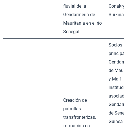
fluvial de la
Conakry 
Gendarmería de
Burkina 
Mauritania en el río
Senegal
Socios
principal
Gendarm
de Mauri
y Malí
Instituci
asociada
Creación de
Gendarm
patrullas
de Seneg
transfronterizas,
Guinea
formación en