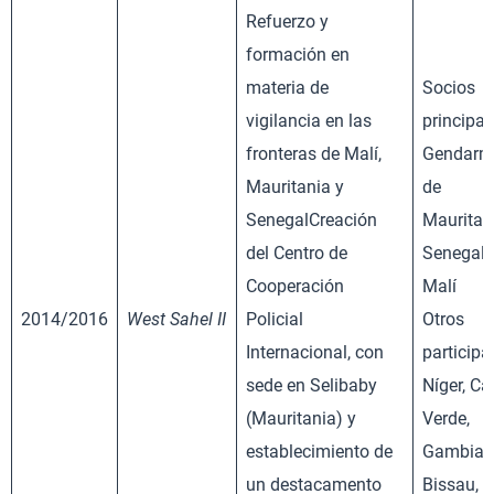
Refuerzo y
formación en
materia de
Socios
vigilancia en las
principal
fronteras de Malí,
Gendarm
Mauritania y
de
SenegalCreación
Mauritan
del Centro de
Senegal 
Cooperación
Malí
2014/2016
West Sahel II
Policial
Otros
Internacional, con
participa
sede en Selibaby
Níger, C
(Mauritania) y
Verde,
establecimiento de
Gambia, 
un destacamento
Bissau, G