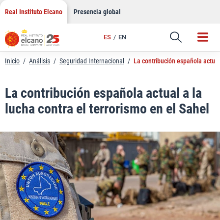
LinkedIn
Saltar
Real Instituto Elcano
Presencia global
al
Email
contenido
ES
EN
Enlace
Inicio
/
Análisis
/
Seguridad Internacional
/
La contribución española actual 
La contribución española actual a la
lucha contra el terrorismo en el Sahel