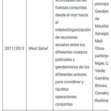
actividades de las
principal
fuerzas conjuntas
Gendarm
desde el mar hacia
de
el
Mauritan
interiorOrganización
Senegal 
de reuniones
Malí
anuales entre los
2011/2013
West Sahel
Otros
diferentes cuerpos
participa
policiales y
Níger, C
gendármicos de los
Verde,
diferentes actores
Gambia, 
para coordinar y
Bissau, G
facilitar
Conakry 
operaciones
Burkina 
conjuntas