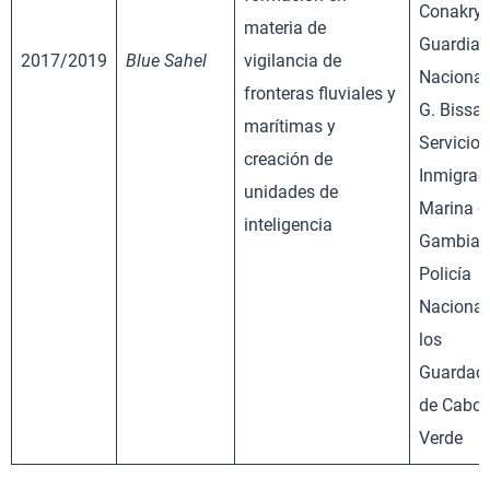
Conakry,
materia de
Guardia
2017/2019
Blue Sahel
vigilancia de
Nacional
fronteras fluviales y
G. Bissau
marítimas y
Servicio 
creación de
Inmigrac
unidades de
Marina d
inteligencia
Gambia y
Policía
Nacional
los
Guardac
de Cabo
Verde