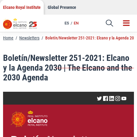
LinkedIn
Skip
Elcano Royal Institute
Global Presence
to
Email
content
ES
EN
Link
Home
/
Newsletters
/
Boletín/Newsletter 251-2021: Elcano y la Agenda 203
Boletín/Newsletter 251-2021: Elcano
y la Agenda 2030 | The Elcano and the
2030 Agenda