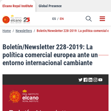
LinkedIn
Skip
Elcano Royal Institute
Global Presence
to
Email
content
ES
EN
Link
Home
/
Newsletters
/
Boletín/Newsletter 228-2019: La política comercial e
Boletín/Newsletter 228-2019: La
política comercial europea ante un
entorno internacional cambiante