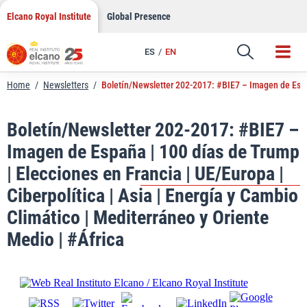
LinkedIn
Skip
Elcano Royal Institute
Global Presence
to
Email
content
ES
EN
Link
Home
/
Newsletters
/
Boletín/Newsletter 202-2017: #BIE7 – Imagen de España
Boletín/Newsletter 202-2017: #BIE7 –
Imagen de España | 100 días de Trump
| Elecciones en Francia | UE/Europa |
Ciberpolítica | Asia | Energía y Cambio
Climático | Mediterráneo y Oriente
Medio | #África