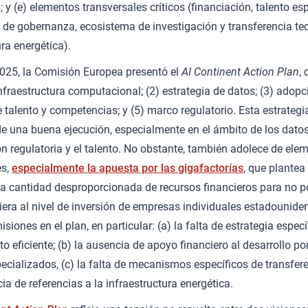
; y (e) elementos transversales críticos (financiación, talento e
y de gobernanza, ecosistema de investigación y transferencia te
ura energética).
2025, la Comisión Europea presentó el
AI Continent Action Plan
,
infraestructura computacional; (2) estrategia de datos; (3) adopci
e talento y competencias; y (5) marco regulatorio. Esta estrategi
e una buena ejecución, especialmente en el ámbito de los datos
ón regulatoria y el talento. No obstante, también adolece de ele
es,
especialmente la apuesta por las gigafactorías
, que plantea 
 cantidad desproporcionada de recursos financieros para no po
iera al nivel de inversión de empresas individuales estadounid
siones en el plan, en particular: (a) la falta de estrategia especí
o eficiente; (b) la ausencia de apoyo financiero al desarrollo po
cializados, (c) la falta de mecanismos específicos de transfere
cia de referencias a la infraestructura energética.