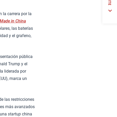
la carrera por la
Made in China
ares, las baterías
cidad y el grafeno,
resentación pública
nald Trump y el
da liderada por
EEUU), marca un
de las restricciones
ores más avanzados
, una
startup
china