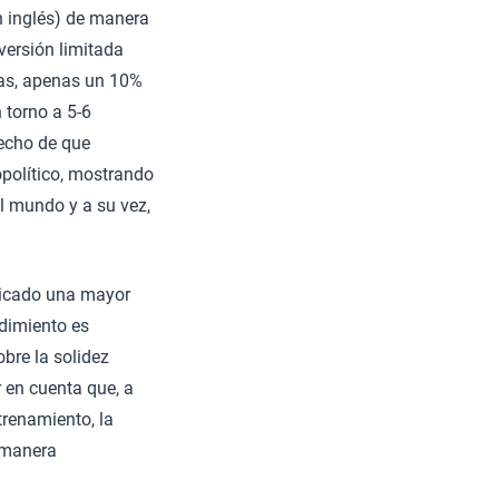
 inglés) de manera
versión limitada
ras, apenas un 10%
 torno a 5-6
hecho de que
opolítico, mostrando
l mundo y a su vez,
ndicado una mayor
ndimiento es
bre la solidez
 en cuenta que, a
trenamiento, la
 manera