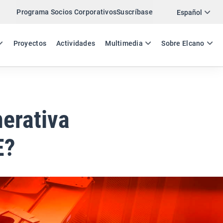
Programa Socios Corporativos
Suscríbase
Twitter
Español
LinkedIn
ES
EN
Proyectos
Actividades
Multimedia
Sobre Elcano
Email
Enlace
COMPARTIR ANÁLISIS
nerativa
E?