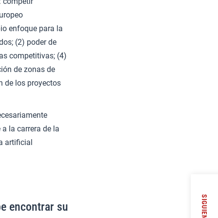
: competir
europeo
pio enfoque para la
dos; (2) poder de
as competitivas; (4)
ación de zonas de
n de los proyectos
 necesariamente
a la carrera de la
 artificial
SIGUIENTE
be encontrar su