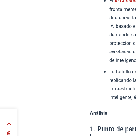
El
AI Contine
frontalmente
diferenciado
IA, basado e
demanda como
protección 
excelencia e
de inteligenci
La batalla g
replicando l
infraestructu
inteligente, 
Análisis
321-
1. Punto de part
ilegio