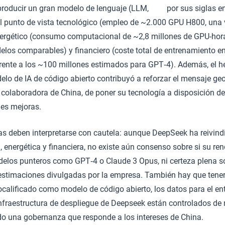
producir un gran modelo de lenguaje (LLM, por sus siglas en
el punto de vista tecnológico (empleo de ~2.000 GPU H800, una 
energético (consumo computacional de ~2,8 millones de GPU-ho
elos comparables) y financiero (coste total de entrenamiento en
 frente a los ~100 millones estimados para GPT‑4). Además, el 
o de IA de código abierto contribuyó a reforzar el mensaje ge
colaboradora de China, de poner su tecnología a disposición de
les mejoras.
fras deben interpretarse con cautela: aunque DeepSeek ha reivi
a, energética y financiera, no existe aún consenso sobre si su re
elos punteros como GPT‑4 o Claude 3 Opus, ni certeza plena so
estimaciones divulgadas por la empresa. También hay que tener
calificado como modelo de código abierto, los datos para el en
nfraestructura de despliegue de Deepseek están controlados de
ndo una gobernanza que responde a los intereses de China.