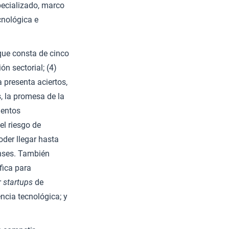
specializado, marco
cnológica e
 que consta de cinco
ón sectorial; (4)
a presenta aciertos,
, la promesa de la
mentos
el riesgo de
der llegar hasta
enses. También
fica para
r
startups
de
ncia tecnológica; y