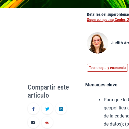
Detalles del superordena
Supercomputing Center, 
Judith Ar
Tecnología y economía
Mensajes clave
Compartir este
artículo
Para que la
geopolítica
de la cadena
de datos); (