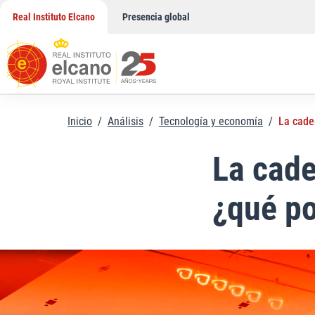
Saltar
Real Instituto Elcano
Presencia global
al
contenido
Inicio
/
Análisis
/
Tecnología y economía
/
La cade
La cade
¿qué po