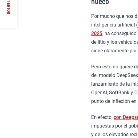
ANTERIOR
hueco
//
Por mucho que nos due
inteligencia artificial
2025
, ha conseguido 
de litio y los vehículo
sigue claramente por 
Pero esto no quiere de
del modelo DeepSeek 
lanzamiento de la ini
OpenAI, SoftBank y O
punto de inflexión en
En efecto,
con Deepse
impuestas por el gob
y de los elevados re