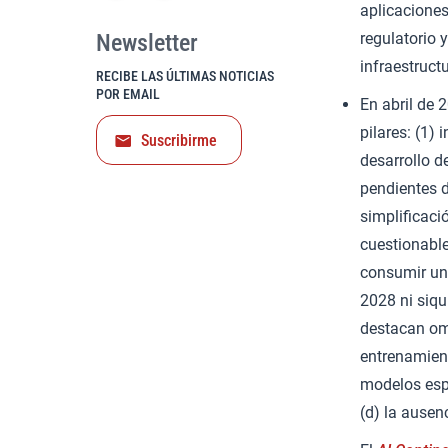
aplicaciones
Newsletter
regulatorio 
infraestruct
RECIBE LAS ÚLTIMAS NOTICIAS
POR EMAIL
En abril de 
pilares: (1) 
Suscribirme
desarrollo d
pendientes d
simplificaci
cuestionabl
consumir una
2028 ni siqu
destacan omi
entrenamient
modelos espe
(d) la ausen