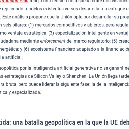
nt Action Plan
refleja una tensión no resuelta entre dos visiones
 replicando modelos existentes versus desarrollar un enfoque 
. Este análisis propone que la Unión opte por desarrollar su pro
n seis pilares: (1) mercados competitivos y abiertos, pero regula
 ventaja estratégica; (3) especialización inteligente en ventaj
ciudadana mediante
enforcement
del marco regulatorio; (5) cre
nergética; y (6) ecosistema financiero adaptado a la financiació
a artificial.
eopolítica por la inteligencia artificial generativa no se ganará
as estrategias de Silicon Valley o Shenzhen. La Unión llega tarde 
ra bruta, pero puede liderar la siguiente fase: la de la inteligencia
ética y especializada.
ida: una batalla geopolítica en la que la UE de