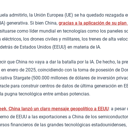
la admitirlo, la Unión Europea (UE) se ha quedado rezagada en 
 (IA) generativa. Si bien China,
gracias a la aplicación de su plan
situarse como líder mundial en tecnologías como los paneles sol
s eléctricos, los drones civiles y militares, los trenes de alta velo
detrás de Estados Unidos (EEUU) en materia de IA.
cir que China no vaya a dar la batalla por la IA. De hecho, la p
en enero de 2025, coincidiendo con la toma de posesión de Do
ciativa Stargate (500.000 millones de dólares de inversión priva
racle para construir centros de datos de última generación en 
 la pugna tecnológica entre ambas potencias.
ek, China lanzó un claro mensaje geopolítico a EEUU
: a pesar 
ierno de EEUU a las exportaciones a China de los semiconduct
cursos financieros de las grandes tecnológicas estadounidenses