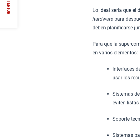
ANTERIOR
Lo ideal sería que el 
peo?
/
hardware
para despué
deben planificarse ju
Para que la supercomp
en varios elementos:
Interfaces d
usar los recu
Sistemas de 
eviten listas
Soporte téc
Sistemas par