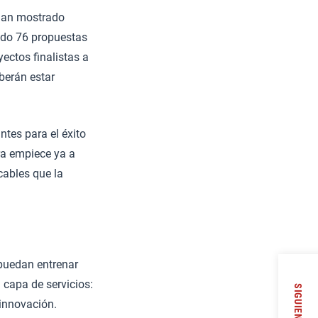
 han mostrado
bido 76 propuestas
yectos finalistas a
berán estar
ntes para el éxito
ura empiece ya a
cables que la
 puedan entrenar
 capa de servicios:
SIGUIENTE
innovación.