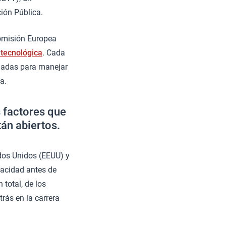
ión Pública.
 Comisión Europea
 tecnológica
. Cada
ñadas para manejar
a.
s factores que
tán abiertos.
dos Unidos (EEUU) y
pacidad antes de
 total, de los
rás en la carrera