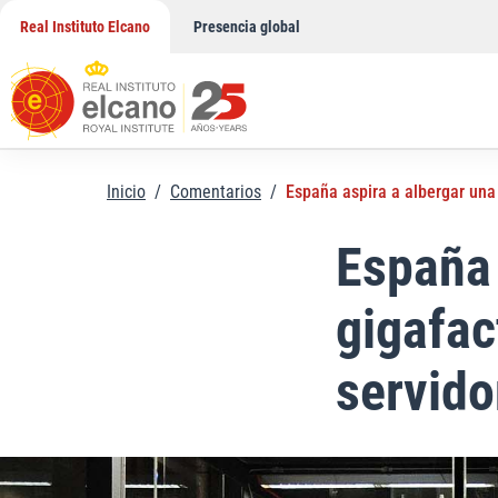
Saltar
Real Instituto Elcano
Presencia global
al
contenido
Inicio
/
Comentarios
/
España aspira a albergar una 
España 
gigafac
servido