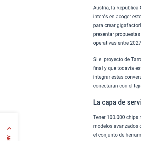
Austria, la Repúblic
interés en acoger est
para crear gigafactorí
presentar propuestas 
operativas entre 2027
Si el proyecto de Tar
final y que todavía e
integrar estas conver
conectarán con el te
La capa de serv
Tener 100.000 chips 
icar
modelos avanzados de 
el conjunto de herra