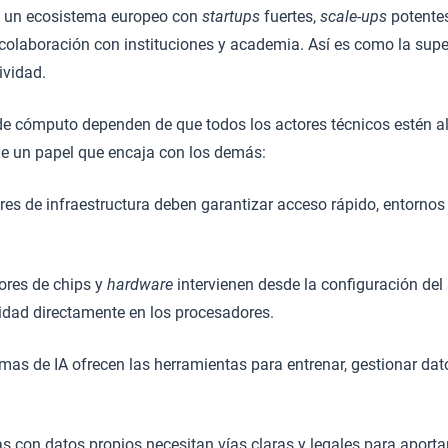
ta un ecosistema europeo con
startups
fuertes,
scale-ups
potente
 colaboración con instituciones y academia. Así es como la su
ividad.
 de cómputo dependen de que todos los actores técnicos estén a
ne un papel que encaja con los demás:
es de infraestructura deben garantizar acceso rápido, entornos
ores de chips y
hardware
intervienen desde la configuración del
ridad directamente en los procesadores.
mas de IA ofrecen las herramientas para entrenar, gestionar dat
 con datos propios necesitan vías claras y legales para aporta