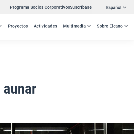
Programa Socios Corporativos
Suscríbase
Twitter
Español
LinkedIn
ES
EN
Proyectos
Actividades
Multimedia
Sobre Elcano
Email
Enlace
COMPARTIR COMENTARIO
á aunar