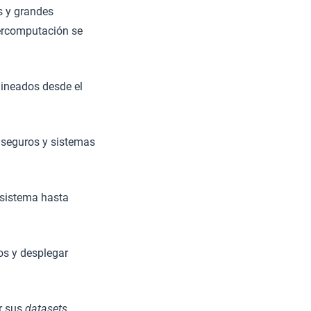
s y grandes
percomputación se
lineados desde el
 seguros y sistemas
 sistema hasta
os y desplegar
r sus
datasets
.