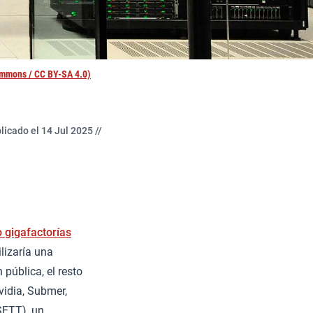
mmons / CC BY-SA 4.0)
licado el 14 Jul 2025 //
 gigafactorías
lizaría una
pública, el resto
vidia, Submer,
SETT), un