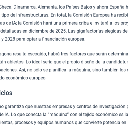
a Checa, Dinamarca, Alemania, los Países Bajos y ahora España
e tipo de infraestructuras. En total, la Comisión Europea ha reci
as de IA; la Comisión hará una primera criba e invitará a los pro
detalladas en diciembre de 2025. Las gigafactorías elegidas de
 y 2028 para optar a financiación europea.
ragona resulta escogido, habrá tres factores que serán determina
stán abiertos. Lo ideal sería que el propio diseño de la candidat
saciones. Así, no sólo se planifica la máquina, sino también los 
jido económico europeo.
icios
no garantiza que nuestras empresas y centros de investigación
IA. Lo que conecta la “máquina” con el tejido económico es la
mientas, procesos y equipos humanos que convierte potencia en 