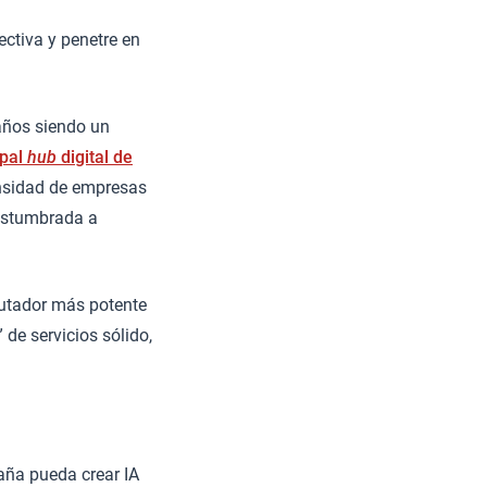
ectiva y penetre en
 años siendo un
ipal
hub
digital de
ensidad de empresas
ostumbrada a
utador más potente
de servicios sólido,
aña pueda crear IA