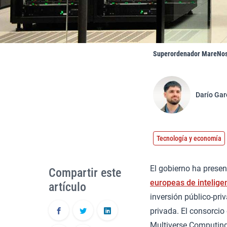
Superordenador MareNost
Darío Gar
Tecnología y economía
El gobierno ha prese
Compartir este
europeas de inteligenc
artículo
inversión público-pri
privada. El consorcio
Multiverse Computing