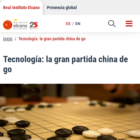
LinkedIn
Saltar
Real Instituto Elcano
Presencia global
al
Email
contenido
ES
EN
Enlace
Inicio
/
Tecnología: la gran partida china de go
Tecnología: la gran partida china de
go