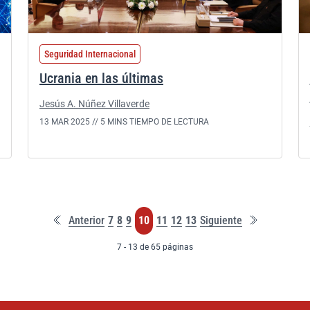
Seguridad Internacional
Ucrania en las últimas
Jesús A. Núñez Villaverde
13 MAR 2025 //
5 MINS TIEMPO DE LECTURA
Primera
Última
Página
Página
Página
Página
Página
Página
Página
Anterior
7
8
9
10
11
12
13
Siguiente
página
página
7 - 13 de 65 páginas