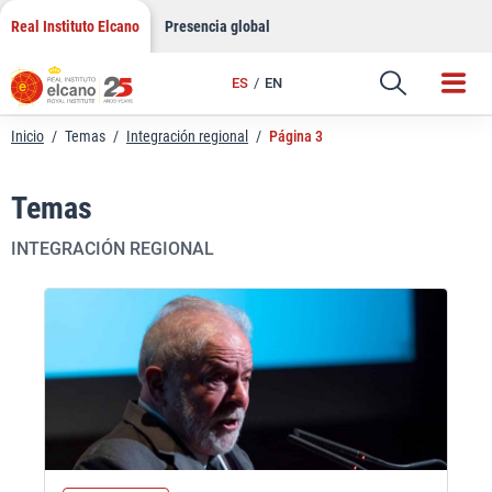
Saltar
Real Instituto Elcano
Presencia global
al
contenido
ES
EN
Inicio
/
Temas
/
Integración regional
/
Página 3
Temas
INTEGRACIÓN REGIONAL