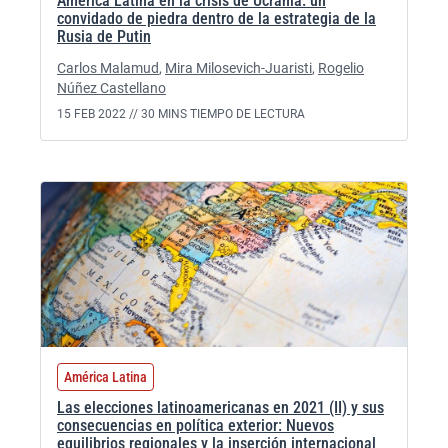
América Latina en la crisis de Ucrania: un
convidado de piedra dentro de la estrategia de la
Rusia de Putin
Carlos Malamud
,
Mira Milosevich-Juaristi
,
Rogelio
Núñez Castellano
15 FEB 2022 //
30 MINS TIEMPO DE LECTURA
América Latina
Las elecciones latinoamericanas en 2021 (II) y sus
consecuencias en política exterior: Nuevos
equilibrios regionales y la inserción internacional