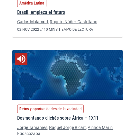
América Latina
Brasil, empieza el futuro
Carlos Malamud
,
Rogelio Núñez Castellano
02 NOV 2022 //
10 MINS TIEMPO DE LECTURA
Retos y oportunidades de la vecindad
Desmontando clichés sobre África – 1X11
Jorge Tamames
,
Raquel Jorge Ricart
,
Ainhoa Marín
Egoscozábal