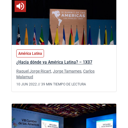
América Latina
¿Hacia dónde va América Latina? – 1X07
Raquel Jorge Ricart
,
Jorge Tamames
,
Carlos
Malamud
10 JUN 2022 //
39 MIN TIEMPO DE LECTURA