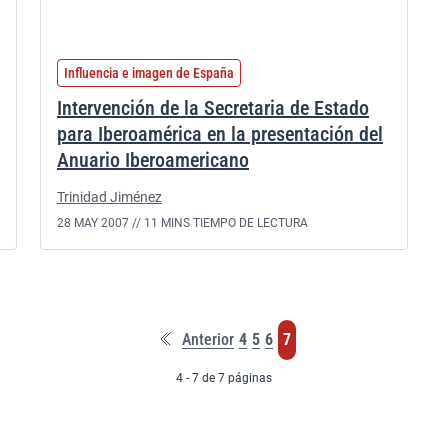
Influencia e imagen de España
Intervención de la Secretaria de Estado
para Iberoamérica en la presentación del
Anuario Iberoamericano
Trinidad Jiménez
28 MAY 2007 //
11 MINS TIEMPO DE LECTURA
Primera
Página
Página
Página
Página
Anterior
4
5
6
7
página
4 - 7 de 7 páginas