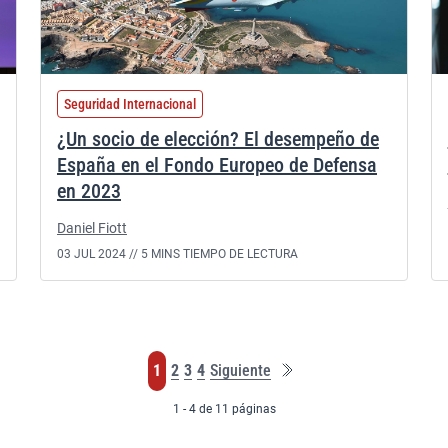
Seguridad Internacional
¿Un socio de elección? El desempeño de
España en el Fondo Europeo de Defensa
en 2023
Daniel Fiott
03 JUL 2024 //
5 MINS TIEMPO DE LECTURA
Última
Página
Página
Página
Página
1
2
3
4
Siguiente
página
1 - 4 de 11 páginas