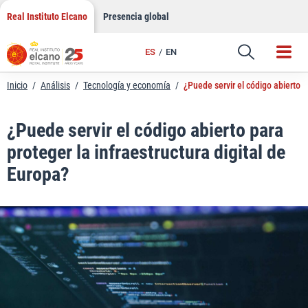
LinkedIn
Saltar
Real Instituto Elcano
Presencia global
al
Email
contenido
ES
EN
Enlace
Inicio
/
Análisis
/
Tecnología y economía
/
¿Puede servir el código abierto p
¿Puede servir el código abierto para
proteger la infraestructura digital de
Europa?