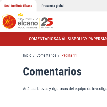
Saltar
Real Instituto Elcano
Presencia global
al
contenido
COMENTARIOS
ANÁLISIS
POLICY PAPERS
M
Inicio
/
Comentarios
/
Página 11
Comentarios
Análisis breves y rigurosos del equipo de investig