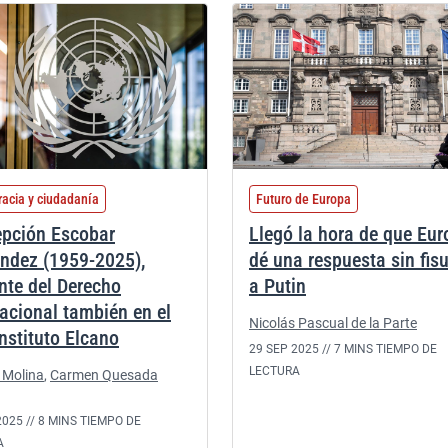
acia y ciudadanía
Futuro de Europa
pción Escobar
Llegó la hora de que Eu
ndez (1959-2025),
dé una respuesta sin fis
ente del Derecho
a Putin
nacional también en el
Nicolás Pascual de la Parte
Instituto Elcano
29 SEP 2025 //
7 MINS TIEMPO DE
LECTURA
 Molina
,
Carmen Quesada
2025 //
8 MINS TIEMPO DE
A