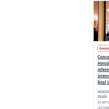
Democr
Conce
Herná
refer
Inter
Real 
Ignacio
Alcalá
30 SEP 
LECTUR