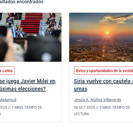
ultados encontrados
a Latina
Retos y oportunidades de la vecin
se juega Javier Milei en
Siria vuelve con cautela 
róximas elecciones?
urnas
 Malamud
Jesús A. Núñez Villaverde
2025 //
7 MINS TIEMPO DE
08 OCT 2025 //
5 MINS TIEMPO DE
A
LECTURA