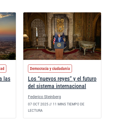
dad
Democracia y ciudadanía
a las
Los “nuevos reyes” y el futuro
del sistema internacional
Federico Steinberg
07 OCT 2025 //
11 MINS TIEMPO DE
LECTURA