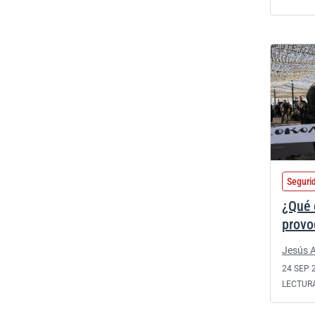
Seguri
¿Qué 
provo
Jesús A
24 SEP 
LECTUR