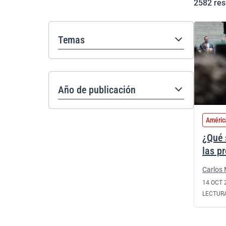
2582
res
Temas
Año de publicación
Améric
¿Qué 
las p
Carlos
14 OCT 
LECTUR