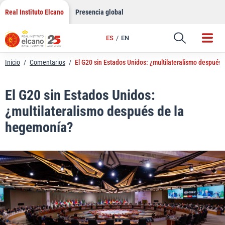
LinkedIn
Saltar
Real Instituto Elcano
Presencia global
al
Email
contenido
ES
EN
Enlace
Inicio
/
Comentarios
/
El G20 sin Estados Unidos: ¿multilateralismo después
El G20 sin Estados Unidos:
¿multilateralismo después de la
hegemonía?