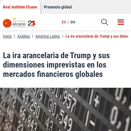
LinkedIn
Saltar
Real Instituto Elcano
Presencia global
al
Email
contenido
ES
EN
Enlace
Inicio
/
Análisis
/
América Latina
/
La ira arancelaria de Trump y sus dimen
La ira arancelaria de Trump y sus
dimensiones imprevistas en los
mercados financieros globales