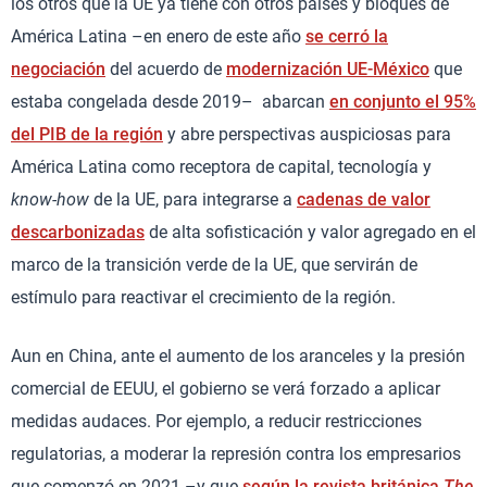
los otros que la UE ya tiene con otros países y bloques de
América Latina –en enero de este año
se cerró la
negociación
del acuerdo de
modernización UE-México
que
estaba congelada desde 2019– abarcan
en conjunto el 95%
del PIB de la región
y abre perspectivas auspiciosas para
América Latina como receptora de capital, tecnología y
know-how
de la UE, para integrarse a
cadenas de valor
descarbonizadas
de alta sofisticación y valor agregado en el
marco de la transición verde de la UE, que servirán de
estímulo para reactivar el crecimiento de la región.
Aun en China, ante el aumento de los aranceles y la presión
comercial de EEUU, el gobierno se verá forzado a aplicar
medidas audaces. Por ejemplo, a reducir restricciones
regulatorias, a moderar la represión contra los empresarios
que comenzó en 2021 –y que
según la revista británica
The