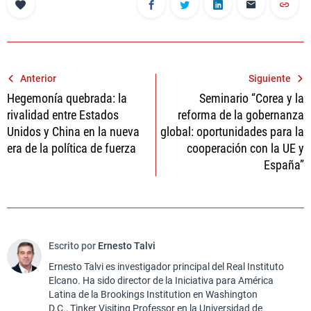
Navegación
Anterior
Siguiente
Hegemonía quebrada: la
Seminario “Corea y la
de
rivalidad entre Estados
reforma de la gobernanza
entradas
Unidos y China en la nueva
global: oportunidades para la
era de la política de fuerza
cooperación con la UE y
España”
Escrito por
Ernesto Talvi
Ernesto Talvi es investigador principal del Real Instituto
Elcano. Ha sido director de la Iniciativa para América
Latina de la Brookings Institution en Washington
D.C., Tinker Visiting Professor en la Universidad de