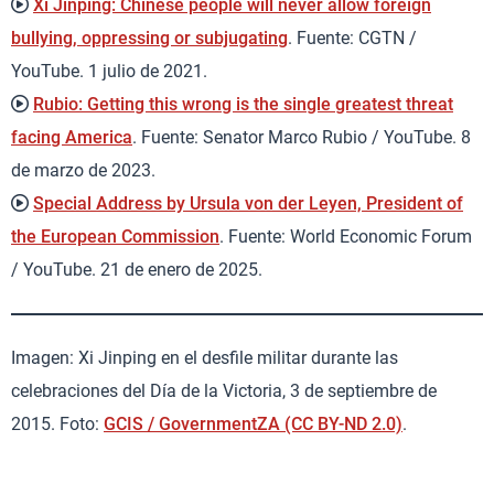
Xi Jinping: Chinese people will never allow foreign
bullying, oppressing or subjugating
. Fuente: CGTN /
YouTube. 1 julio de 2021.
Rubio: Getting this wrong is the single greatest threat
facing America
. Fuente: Senator Marco Rubio / YouTube. 8
de marzo de 2023.
Special Address by Ursula von der Leyen, President of
the European Commission
. Fuente: World Economic Forum
/ YouTube. 21 de enero de 2025.
Imagen: Xi Jinping en el desfile militar durante las
celebraciones del Día de la Victoria, 3 de septiembre de
2015. Foto:
GCIS / GovernmentZA (CC BY-ND 2.0)
.