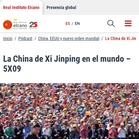
LinkedIn
Saltar
Real Instituto Elcano
Presencia global
al
Email
contenido
ES
EN
Enlace
Inicio
/
Pódcast
/
China, EEUU y nuevo orden mundial
/
La China de Xi Jin
La China de Xi Jinping en el mundo –
5X09