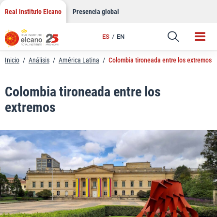
LinkedIn
Saltar
Real Instituto Elcano
Presencia global
al
Email
contenido
ES
EN
Enlace
Inicio
/
Análisis
/
América Latina
/
Colombia tironeada entre los extremos
Colombia tironeada entre los
extremos