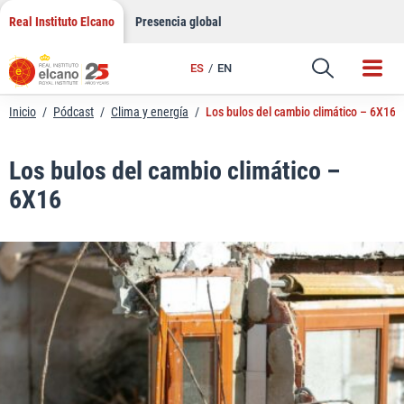
LinkedIn
Saltar
Real Instituto Elcano
Presencia global
al
Email
contenido
ES
EN
Enlace
Inicio
/
Pódcast
/
Clima y energía
/
Los bulos del cambio climático – 6X16
Los bulos del cambio climático –
6X16