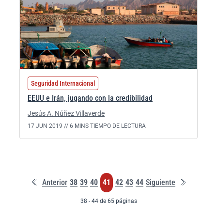
Seguridad Internacional
EEUU e Irán, jugando con la credibilidad
Jesús A. Núñez Villaverde
17 JUN 2019 //
6 MINS TIEMPO DE LECTURA
Primera
Última
Página
Página
Página
Página
Página
Página
Página
Anterior
38
39
40
41
42
43
44
Siguiente
página
página
38 - 44 de 65 páginas