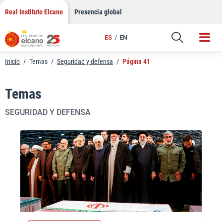
Saltar
Real Instituto Elcano
Presencia global
al
contenido
ES
EN
Inicio
/
Temas
/
Seguridad y defensa
/
Página 41
Temas
SEGURIDAD Y DEFENSA