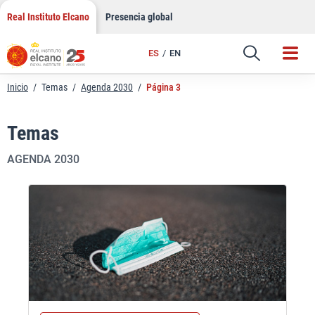
Saltar
Real Instituto Elcano
Presencia global
al
contenido
ES
EN
Inicio
/
Temas
/
Agenda 2030
/
Página 3
Temas
AGENDA 2030