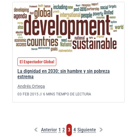
El Espectador Global
La dignidad en 2030: sin hambre y sin pobreza
extrema
Andrés Ortega
03 FEB 2015 //
6 MINS TIEMPO DE LECTURA
Primera
Última
Página
Página
Página
Página
Anterior
1
2
3
4
Siguiente
página
página