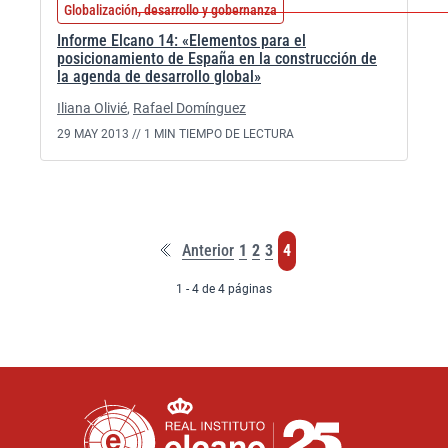
Globalización, desarrollo y gobernanza
Informe Elcano 14: «Elementos para el
posicionamiento de España en la construcción de
la agenda de desarrollo global»
Iliana Olivié
,
Rafael Domínguez
29 MAY 2013 //
1 MIN TIEMPO DE LECTURA
Primera
Página
Página
Página
Página
Anterior
1
2
3
4
página
1 - 4 de 4 páginas