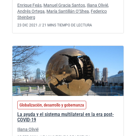
Enrique Feás
,
Manuel Gracia Santos
,
Iliana Olivié
,
Andrés Ortega
,
María Santillán O’Shea
,
Federico
Steinberg
23 DIC 2021 //
21 MINS TIEMPO DE LECTURA
Globalización, desarrollo y gobernanza
La ayuda y el sistema multilateral en la era post-
COVID-19
Iliana Olivié