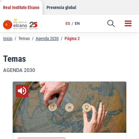
Saltar
Real Instituto Elcano
Presencia global
al
contenido
ES
EN
Inicio
/
Temas
/
Agenda 2030
/
Página 2
Temas
AGENDA 2030