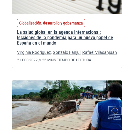
Globalización, desarrollo y gobernanza
La salud global en la agenda internacional:
lecciones de la pandemia para un nuevo papel de
España en el mundo
Virginia Rodríguez
,
Gonzalo Fanjul
,
Rafael Vilasanjuan
21 FEB 2022 //
25 MINS TIEMPO DE LECTURA