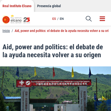
LinkedIn
Saltar
Real Instituto Elcano
Presencia global
al
Email
contenido
ES
EN
Enlace
Inicio
/
Aid, power and politics: el debate de la ayuda necesita volver a su ori
Aid, power and politics: el debate de
la ayuda necesita volver a su origen