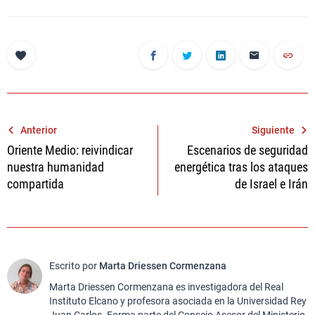
Navegación
Anterior
Siguiente
Oriente Medio: reivindicar
Escenarios de seguridad
de
nuestra humanidad
energética tras los ataques
entradas
compartida
de Israel e Irán
Escrito por
Marta Driessen Cormenzana
Marta Driessen Cormenzana es investigadora del Real
Instituto Elcano y profesora asociada en la Universidad Rey
Juan Carlos. Forma parte del Consejo Asesor del Ministerio