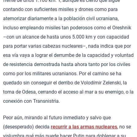
frente de unos 1.100 km. Y, aunque es cierto que sigue
contando con suficientes misiles y drones como para
atemorizar diariamente a la población civil ucraniana,
incluso empleando misiles tan poderosos como el Oreshnik
–con un alcance de hasta unos 5.000 km y con capacidad
para portar varias cabezas nucleares–, nada indica que por
esa vía vaya a lograr el derrumbe de la capacidad y voluntad
de resistencia demostrada hasta ahora tanto por los civiles
como por los militares ucranianos. Por el camino se ha
quedado sin conseguir el derribo de Volodímir Zelenski, la
toma de Odesa, cerrando el acceso al mar a su enemigo, o la
conexión con Transnistria.
Peor aún, mirando al futuro inmediato y salvo que
(desesperado) decida
recurrir a las armas nucleares
, no se
vislumbra qué más puede hacer Putin para doblegar a su