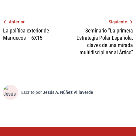
Navegación
Anterior
Siguiente
La política exterior de
Seminario “La primera
de
Marruecos – 6X15
Estrategia Polar Española:
entradas
claves de una mirada
multidisciplinar al Ártico”
Escrito por
Jesús A. Núñez Villaverde