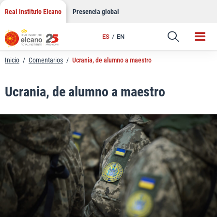
LinkedIn
Saltar
Real Instituto Elcano
Presencia global
al
Email
contenido
ES
EN
Enlace
Inicio
/
Comentarios
/
Ucrania, de alumno a maestro
Ucrania, de alumno a maestro