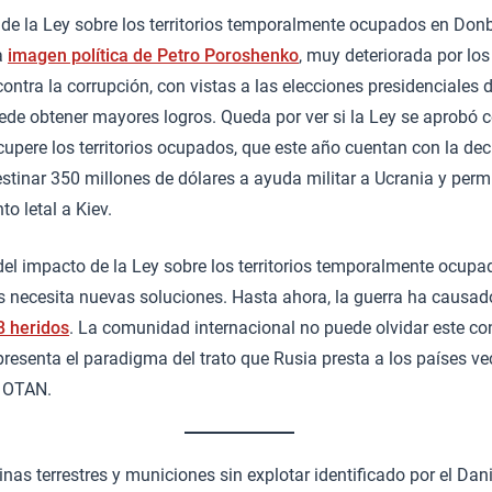
de la Ley sobre los territorios temporalmente ocupados en Donb
a
imagen política de Petro Poroshenko
, muy deteriorada por los
contra la corrupción, con vistas a las elecciones presidenciales
ede obtener mayores logros. Queda por ver si la Ley se aprobó c
ecupere los territorios ocupados, que este año cuentan con la dec
tinar 350 millones de dólares a ayuda militar a Ucrania y perm
o letal a Kiev.
l impacto de la Ley sobre los territorios temporalmente ocupad
as necesita nuevas soluciones. Hasta ahora, la guerra ha causa
78 heridos
. La comunidad internacional no puede olvidar este con
resenta el paradigma del trato que Rusia presta a los países v
a OTAN.
as terrestres y municiones sin explotar identificado por el Da