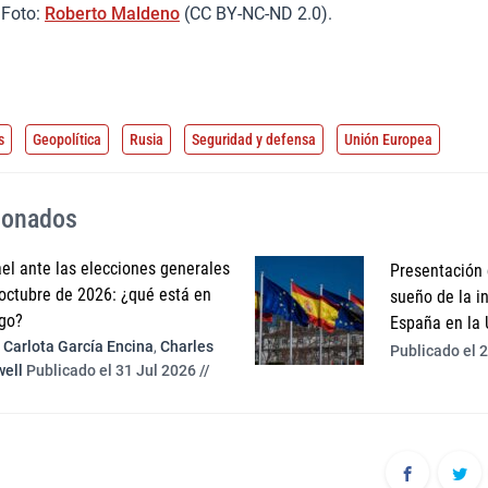
 Foto:
Roberto Maldeno
(CC BY-NC-ND 2.0).
s
Geopolítica
Rusia
Seguridad y defensa
Unión Europea
cionados
ael ante las elecciones generales
Presentación 
octubre de 2026: ¿qué está en
sueño de la i
go?
España en la 
Carlota García Encina
,
Charles
Publicado el 2
ell
Publicado el 31 Jul 2026 //