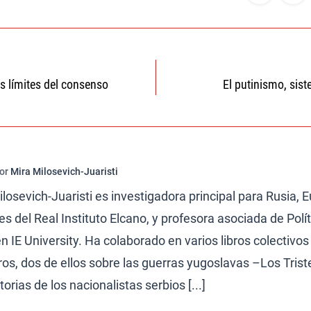
ón
s límites del consenso
El putinismo, sist
por
Mira Milosevich-Juaristi
losevich-Juaristi es investigadora principal para Rusia, E
s del Real Instituto Elcano, y profesora asociada de Polít
n IE University. Ha colaborado en varios libros colectivos
bros, dos de ellos sobre las guerras yugoslavas –Los Trist
torias de los nacionalistas serbios [...]