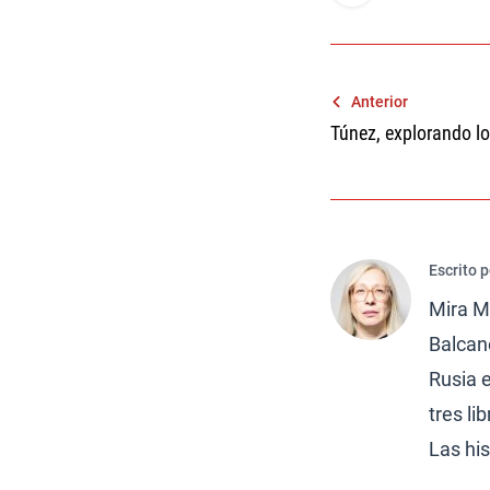
Navegaci
Anterior
Túnez, explorando lo
de
entradas
Escrito 
Mira Mi
Balcane
Rusia e
tres li
Las his