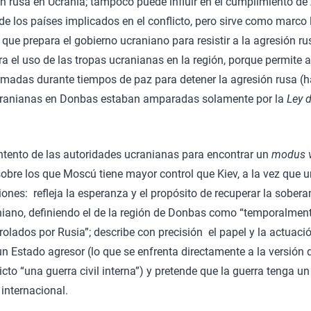
n rusa en Ucrania; tampoco puede influir en el cumplimiento de
de los países implicados en el conflicto, pero sirve como marco 
que prepara el gobierno ucraniano para resistir a la agresión ru
a el uso de las tropas ucranianas en la región, porque permite a
Armadas durante tiempos de paz para detener la agresión rusa (h
ucranianas en Donbas estaban amparadas solamente por la
Ley 
ntento de las autoridades ucranianas para encontrar un
modus v
sobre los que Moscú tiene mayor control que Kiev, a la vez que u
iones: refleja la esperanza y el propósito de recuperar la sobera
raniano, definiendo el de la región de Donbas como “temporalme
lados por Rusia”; describe con precisión el papel y la actuació
un Estado agresor (lo que se enfrenta directamente a la versión 
cto “una guerra civil interna”) y pretende que la guerra tenga un 
 internacional.