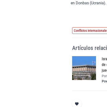
en Donbas (Ucrania).
Conflictos internacionale
Artículos rela
Isr
de 
jue
Por
Pow