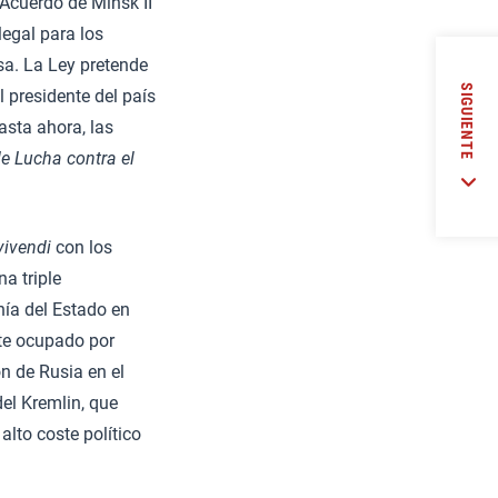
 Acuerdo de Minsk II
legal para los
sa. La Ley pretende
SIGUIENTE
l presidente del país
asta ahora, las
de Lucha contra el
ivendi
con los
na triple
nía del Estado en
nte ocupado por
n de Rusia en el
del Kremlin, que
alto coste político