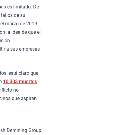
as es limitado. De
 fallos de su
 del marzo de 2019.
on la idea de que el
isión
itir a sus empresas
os, está claro que
do
10.303 muertes
flicto no
ecinos que aspiran
nish Demining Group