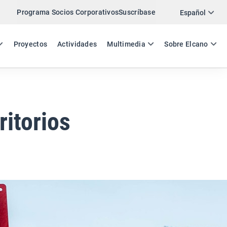
Programa Socios Corporativos
Suscríbase
Twitter
Español
LinkedIn
ES
EN
Proyectos
Actividades
Multimedia
Sobre Elcano
Email
Enlace
COMPARTIR COMENTARIO
ritorios