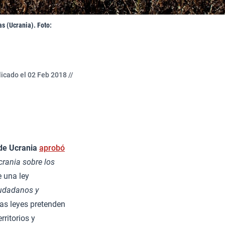
s (Ucrania). Foto:
icado el 02 Feb 2018 //
de Ucrania
aprobó
crania sobre los
e una ley
iudadanos y
as leyes pretenden
rritorios y