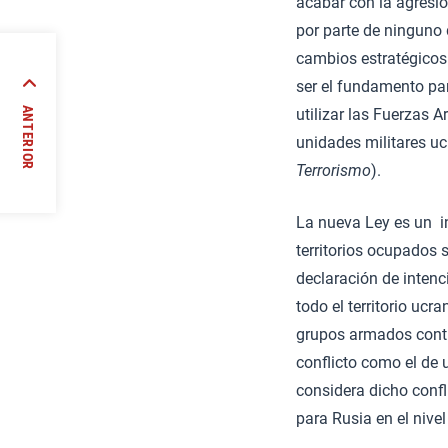
acabar con la agresió
por parte de ninguno 
cambios estratégicos 
ser el fundamento par
os
ANTERIOR
utilizar las Fuerzas 
o
unidades militares 
//
Terrorismo
).
La nueva Ley es un i
territorios ocupados 
declaración de intenc
todo el territorio uc
grupos armados contro
conflicto como el de 
considera dicho confli
para Rusia en el nivel