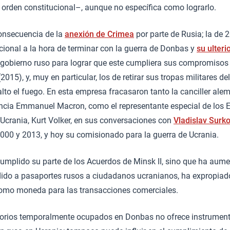
el orden constitucional–, aunque no específica como lograrlo.
onsecuencia de la
anexión de Crimea
por parte de Rusia; la de 
ional a la hora de terminar con la guerra de Donbas y
su ulteri
 gobierno ruso para lograr que este cumpliera sus compromisos
2015), y, muy en particular, los de retirar sus tropas militares del 
 alto el fuego. En esta empresa fracasaron tanto la canciller al
rancia Emmanuel Macron, como el representante especial de los 
Ucrania, Kurt Volker, en sus conversaciones con
Vladislav Surk
2000 y 2013, y hoy su comisionado para la guerra de Ucrania.
umplido su parte de los Acuerdos de Minsk II, sino que ha aume
edido a pasaportes rusos a ciudadanos ucranianos, ha expropiad
 como moneda para las transacciones comerciales.
ritorios temporalmente ocupados en Donbas no ofrece instrument